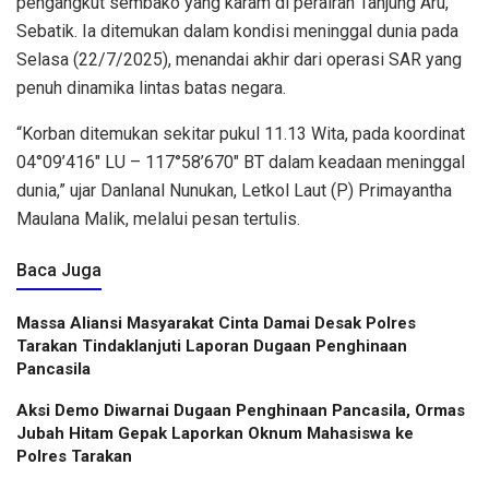
pengangkut sembako yang karam di perairan Tanjung Aru,
Sebatik. Ia ditemukan dalam kondisi meninggal dunia pada
Selasa (22/7/2025), menandai akhir dari operasi SAR yang
penuh dinamika lintas batas negara.
“Korban ditemukan sekitar pukul 11.13 Wita, pada koordinat
04°09’416″ LU – 117°58’670″ BT dalam keadaan meninggal
dunia,” ujar Danlanal Nunukan, Letkol Laut (P) Primayantha
Maulana Malik, melalui pesan tertulis.
Baca Juga
Massa Aliansi Masyarakat Cinta Damai Desak Polres
Tarakan Tindaklanjuti Laporan Dugaan Penghinaan
Pancasila
Aksi Demo Diwarnai Dugaan Penghinaan Pancasila, Ormas
Jubah Hitam Gepak Laporkan Oknum Mahasiswa ke
Polres Tarakan