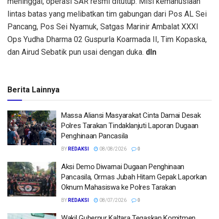
meninggal, operasi SAR resmi ditutup. Misi kemanusiaan
lintas batas yang melibatkan tim gabungan dari Pos AL Sei
Pancang, Pos Sei Nyamuk, Satgas Marinir Ambalat XXXI
Ops Yudha Dharma 02 Guspurla Koarmada II, Tim Kopaska,
dan Airud Sebatik pun usai dengan duka.
dln
Berita Lainnya
Massa Aliansi Masyarakat Cinta Damai Desak
Polres Tarakan Tindaklanjuti Laporan Dugaan
Penghinaan Pancasila
BY
REDAKSI
08/08/2026
0
Aksi Demo Diwarnai Dugaan Penghinaan
Pancasila, Ormas Jubah Hitam Gepak Laporkan
Oknum Mahasiswa ke Polres Tarakan
BY
REDAKSI
08/07/2026
0
Wakil Gubernur Kaltara Tegaskan Komitmen