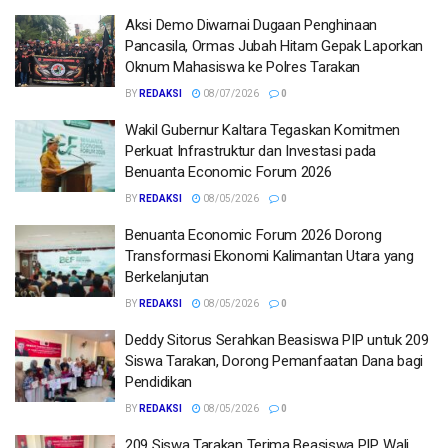
Aksi Demo Diwarnai Dugaan Penghinaan
Pancasila, Ormas Jubah Hitam Gepak Laporkan
Oknum Mahasiswa ke Polres Tarakan
BY
REDAKSI
08/07/2026
0
Wakil Gubernur Kaltara Tegaskan Komitmen
Perkuat Infrastruktur dan Investasi pada
Benuanta Economic Forum 2026
BY
REDAKSI
08/05/2026
0
Benuanta Economic Forum 2026 Dorong
Transformasi Ekonomi Kalimantan Utara yang
Berkelanjutan
BY
REDAKSI
08/05/2026
0
Deddy Sitorus Serahkan Beasiswa PIP untuk 209
Siswa Tarakan, Dorong Pemanfaatan Dana bagi
Pendidikan
BY
REDAKSI
08/05/2026
0
209 Siswa Tarakan Terima Beasiswa PIP, Wali