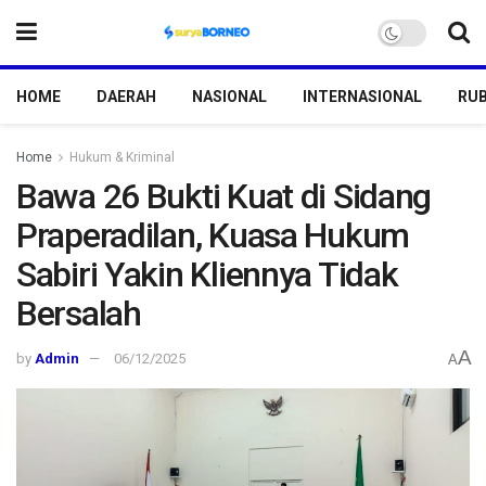
HOME
DAERAH
NASIONAL
INTERNASIONAL
RUB
Home
Hukum & Kriminal
Bawa 26 Bukti Kuat di Sidang
Praperadilan, Kuasa Hukum
Sabiri Yakin Kliennya Tidak
Bersalah
A
by
Admin
06/12/2025
A