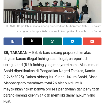
SIDANG : Beginilah suasana sidang praperadilan Muhammad Sabiri. Di dalam
sidang ini sebanyak 26 buktin kuat disampaikan kuasa hukum Sabiri.
SB, TARAKAN
— Babak baru sidang praperadilan atas
dugaan kasus illegal fishing atau illegal, unreported,
unregulated (IUU) fishing yang menyeret nama Muhammad
Sabiri diperlihatkan di Pengadilan Negeri Tarakan, Kamis
(12/6/2025). Dalam sidang itu, Kuasa Hukum Sabiri, Sinar
Mappanganro membawa total 26 alat bukti untuk
meyakinkan hakim bahwa proses penahanan dan penyitaan
barang-barang kliennya tidak memiliki dasar hukum yang
kuat.