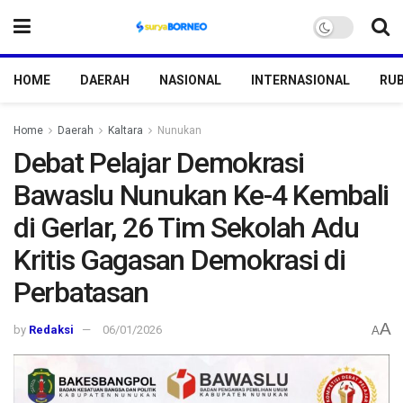
HOME
DAERAH
NASIONAL
INTERNASIONAL
RUB
Home
Daerah
Kaltara
Nunukan
Debat Pelajar Demokrasi
Bawaslu Nunukan Ke-4 Kembali
di Gerlar, 26 Tim Sekolah Adu
Kritis Gagasan Demokrasi di
Perbatasan
A
by
Redaksi
06/01/2026
A