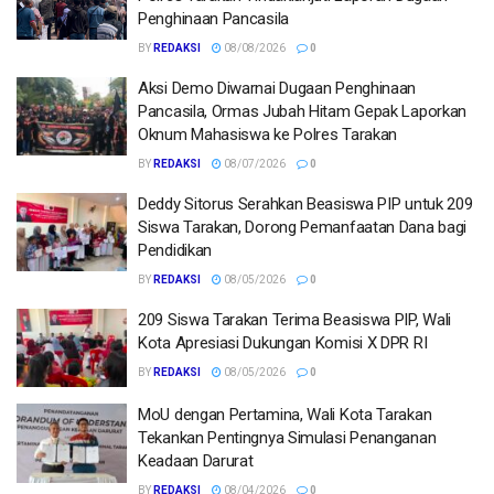
Penghinaan Pancasila
BY
REDAKSI
08/08/2026
0
Aksi Demo Diwarnai Dugaan Penghinaan
Pancasila, Ormas Jubah Hitam Gepak Laporkan
Oknum Mahasiswa ke Polres Tarakan
BY
REDAKSI
08/07/2026
0
Deddy Sitorus Serahkan Beasiswa PIP untuk 209
Siswa Tarakan, Dorong Pemanfaatan Dana bagi
Pendidikan
BY
REDAKSI
08/05/2026
0
209 Siswa Tarakan Terima Beasiswa PIP, Wali
Kota Apresiasi Dukungan Komisi X DPR RI
BY
REDAKSI
08/05/2026
0
MoU dengan Pertamina, Wali Kota Tarakan
Tekankan Pentingnya Simulasi Penanganan
Keadaan Darurat
BY
REDAKSI
08/04/2026
0