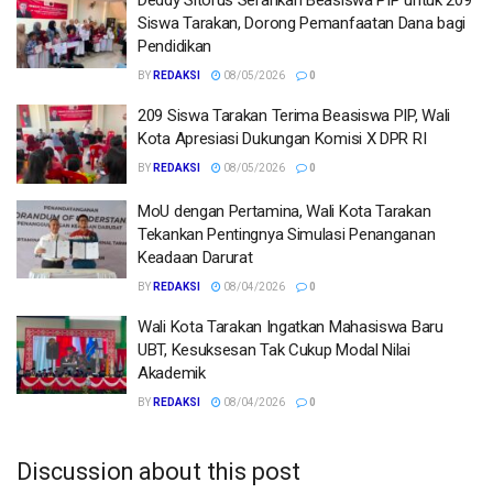
Deddy Sitorus Serahkan Beasiswa PIP untuk 209
Siswa Tarakan, Dorong Pemanfaatan Dana bagi
Pendidikan
BY
REDAKSI
08/05/2026
0
209 Siswa Tarakan Terima Beasiswa PIP, Wali
Kota Apresiasi Dukungan Komisi X DPR RI
BY
REDAKSI
08/05/2026
0
MoU dengan Pertamina, Wali Kota Tarakan
Tekankan Pentingnya Simulasi Penanganan
Keadaan Darurat
BY
REDAKSI
08/04/2026
0
Wali Kota Tarakan Ingatkan Mahasiswa Baru
UBT, Kesuksesan Tak Cukup Modal Nilai
Akademik
BY
REDAKSI
08/04/2026
0
Discussion about this post