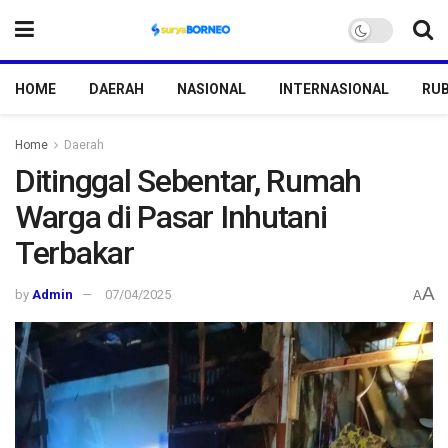
HOME
DAERAH
NASIONAL
INTERNASIONAL
RUB
Home
Daerah
Ditinggal Sebentar, Rumah
Warga di Pasar Inhutani
Terbakar
A
by
Admin
07/04/2025
A