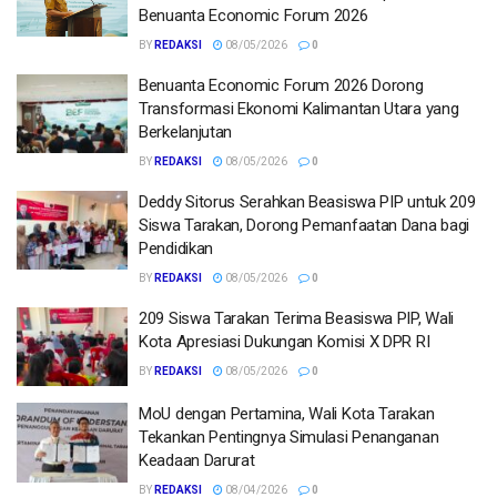
Benuanta Economic Forum 2026
BY
REDAKSI
08/05/2026
0
Benuanta Economic Forum 2026 Dorong
Transformasi Ekonomi Kalimantan Utara yang
Berkelanjutan
BY
REDAKSI
08/05/2026
0
Deddy Sitorus Serahkan Beasiswa PIP untuk 209
Siswa Tarakan, Dorong Pemanfaatan Dana bagi
Pendidikan
BY
REDAKSI
08/05/2026
0
209 Siswa Tarakan Terima Beasiswa PIP, Wali
Kota Apresiasi Dukungan Komisi X DPR RI
BY
REDAKSI
08/05/2026
0
MoU dengan Pertamina, Wali Kota Tarakan
Tekankan Pentingnya Simulasi Penanganan
Keadaan Darurat
BY
REDAKSI
08/04/2026
0