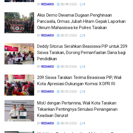
BY
REDAKSI
08/08/2026
0
Aksi Demo Diwarnai Dugaan Penghinaan
Pancasila, Ormas Jubah Hitam Gepak Laporkan
Oknum Mahasiswa ke Polres Tarakan
BY
REDAKSI
08/07/2026
0
Deddy Sitorus Serahkan Beasiswa PIP untuk 209
Siswa Tarakan, Dorong Pemanfaatan Dana bagi
Pendidikan
BY
REDAKSI
08/05/2026
0
209 Siswa Tarakan Terima Beasiswa PIP, Wali
Kota Apresiasi Dukungan Komisi X DPR RI
BY
REDAKSI
08/05/2026
0
MoU dengan Pertamina, Wali Kota Tarakan
Tekankan Pentingnya Simulasi Penanganan
Keadaan Darurat
BY
REDAKSI
08/04/2026
0