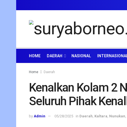
HOME
DAERAH
NASIONAL
INTERNASIONA
Home
Daerah
Kenalkan Kolam 2 N
Seluruh Pihak Kenal
by
Admin
05/28/2025
in
Daerah
,
Kaltara
,
Nunukan
,