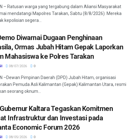
 – Ratusan warga yang tergabung dalam Aliansi Masyarakat
mai mendatangi Mapolres Tarakan, Sabtu (8/8/2026). Mereka
 kepolisian segera...
Demo Diwarnai Dugaan Penghinaan
sila, Ormas Jubah Hitam Gepak Laporkan
 Mahasiswa ke Polres Tarakan
SI
08/07/2026
0
 –Dewan Pimpinan Daerah (DPD) Jubah Hitam, organisasi
rakan Pemuda Asli Kalimantan (Gepak) Kalimantan Utara, resmi
an seorang oknum...
 Gubernur Kaltara Tegaskan Komitmen
at Infrastruktur dan Investasi pada
nta Economic Forum 2026
SI
08/05/2026
0