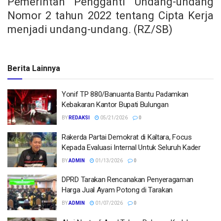
Pemerintah Pengganti Undang-undang
Nomor 2 tahun 2022 tentang Cipta Kerja
menjadi undang-undang. (RZ/SB)
Berita Lainnya
Yonif TP 880/Banuanta Bantu Padamkan
Kebakaran Kantor Bupati Bulungan
BY
REDAKSI
05/21/2026
0
Rakerda Partai Demokrat di Kaltara, Focus
Kepada Evaluasi Internal Untuk Seluruh Kader
BY
ADMIN
01/13/2026
0
DPRD Tarakan Rencanakan Penyeragaman
Harga Jual Ayam Potong di Tarakan
BY
ADMIN
01/07/2026
0