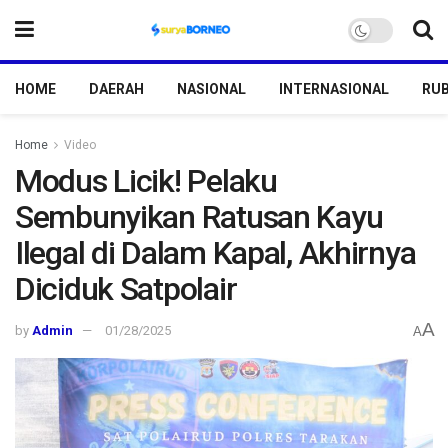
HOME
DAERAH
NASIONAL
INTERNASIONAL
RUB
Home
Video
Modus Licik! Pelaku
Sembunyikan Ratusan Kayu
Ilegal di Dalam Kapal, Akhirnya
Diciduk Satpolair
A
by
Admin
01/28/2025
A