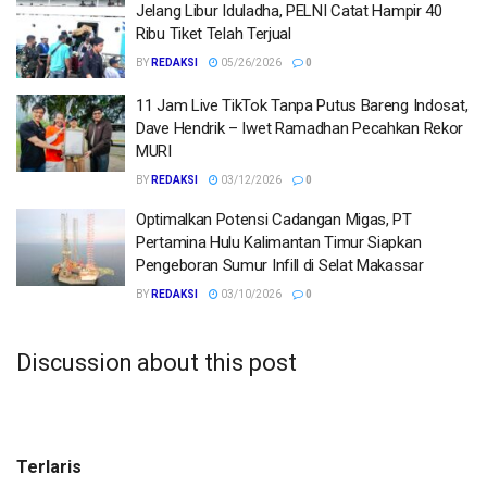
Jelang Libur Iduladha, PELNI Catat Hampir 40
Ribu Tiket Telah Terjual
BY
REDAKSI
05/26/2026
0
11 Jam Live TikTok Tanpa Putus Bareng Indosat,
Dave Hendrik – Iwet Ramadhan Pecahkan Rekor
MURI
BY
REDAKSI
03/12/2026
0
Optimalkan Potensi Cadangan Migas, PT
Pertamina Hulu Kalimantan Timur Siapkan
Pengeboran Sumur Infill di Selat Makassar
BY
REDAKSI
03/10/2026
0
Discussion about this post
Terlaris