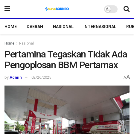
HOME
DAERAH
NASIONAL
INTERNASIONAL
RUB
Home
Nasional
Pertamina Tegaskan Tidak Ada
Pengoplosan BBM Pertamax
A
by
Admin
02/26/2025
A