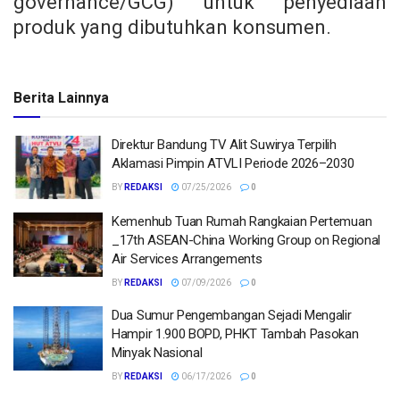
governance/GCG) untuk penyediaan
produk yang dibutuhkan konsumen.
Berita Lainnya
Direktur Bandung TV Alit Suwirya Terpilih
Aklamasi Pimpin ATVLI Periode 2026–2030
BY
REDAKSI
07/25/2026
0
Kemenhub Tuan Rumah Rangkaian Pertemuan
_17th ASEAN-China Working Group on Regional
Air Services Arrangements
BY
REDAKSI
07/09/2026
0
Dua Sumur Pengembangan Sejadi Mengalir
Hampir 1.900 BOPD, PHKT Tambah Pasokan
Minyak Nasional
BY
REDAKSI
06/17/2026
0