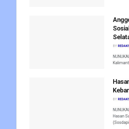
Anggo
Sosia
Selat
BY
REDAK
NUNUKAN 
Kalimant
Hasan 
Keban
BY
REDAK
NUNUKAN 
Hasan Sa
(Sosdapil