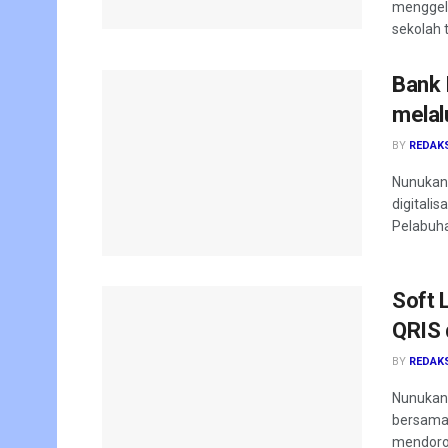
menggela
sekolah t
Bank 
melal
BY
REDAK
Nunukan—
digitali
Pelabuha
Soft 
QRIS 
BY
REDAK
Nunukan—
bersama 
mendoron