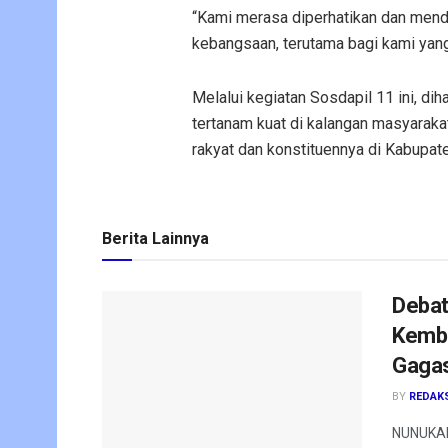
“Kami merasa diperhatikan dan mend
kebangsaan, terutama bagi kami yang
Melalui kegiatan Sosdapil 11 ini, di
tertanam kuat di kalangan masyaraka
rakyat dan konstituennya di Kabupat
Berita Lainnya
Debat
Kembal
Gagas
BY
REDAK
NUNUKAN