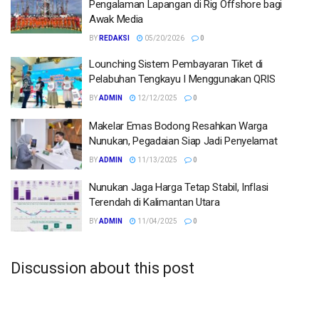
Pengalaman Lapangan di Rig Offshore bagi
Awak Media
BY
REDAKSI
05/20/2026
0
Lounching Sistem Pembayaran Tiket di
Pelabuhan Tengkayu I Menggunakan QRIS
BY
ADMIN
12/12/2025
0
Makelar Emas Bodong Resahkan Warga
Nunukan, Pegadaian Siap Jadi Penyelamat
BY
ADMIN
11/13/2025
0
Nunukan Jaga Harga Tetap Stabil, Inflasi
Terendah di Kalimantan Utara
BY
ADMIN
11/04/2025
0
Discussion about this post