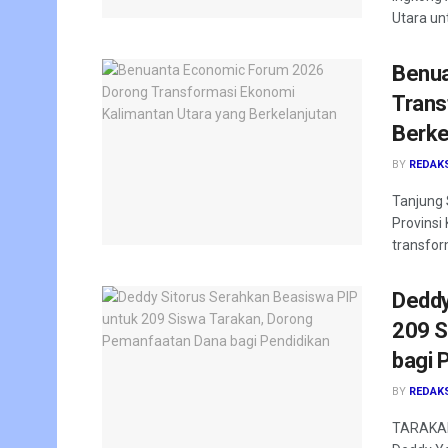
Utara un
Benua
Trans
Berke
BY
REDAK
Tanjung 
Provinsi
transfor
Deddy
209 S
bagi 
BY
REDAK
TARAKAN 