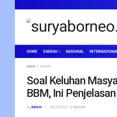
HOME
DAERAH
NASIONAL
INTERNASIONA
Home
Daerah
Soal Keluhan Masyar
BBM, Ini Penjelasa
by
Admin
04/10/2025
in
Daerah