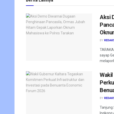
Berita Lainnya
Aksi 
Panca
Oknum
BY
REDAK
TARAKAN
sayap Ge
melapork
Wakil
Perku
Benua
BY
REDAK
Tanjung 
Ingkong 