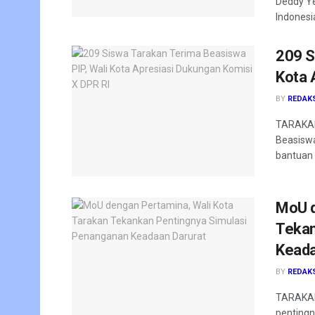
Deddy Ye
Indonesia
209 S
Kota 
BY
REDAK
TARAKAN
Beasiswa
bantuan 
MoU d
Tekan
Keada
BY
REDAK
TARAKAN 
pentingn