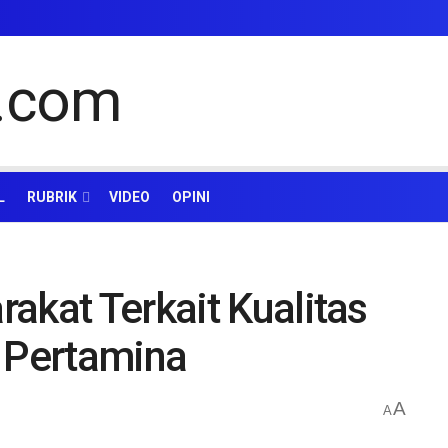
L
RUBRIK
VIDEO
OPINI
akat Terkait Kualitas
n Pertamina
A
A