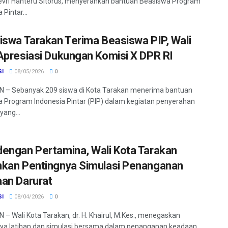
vri Hanteru Sitorus, menyerahkan bantuan Beasiswa Program
 Pintar...
iswa Tarakan Terima Beasiswa PIP, Wali
Apresiasi Dukungan Komisi X DPR RI
SI
08/05/2026
0
 – Sebanyak 209 siswa di Kota Tarakan menerima bantuan
 Program Indonesia Pintar (PIP) dalam kegiatan penyerahan
yang...
engan Pertamina, Wali Kota Tarakan
kan Pentingnya Simulasi Penanganan
an Darurat
SI
08/04/2026
0
– Wali Kota Tarakan, dr. H. Khairul, M.Kes., menegaskan
ya latihan dan simulasi bersama dalam penanganan keadaan