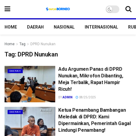
HOME
DAERAH
NASIONAL
INTERNASIONAL
RUB
Home
Tag
DPRD Nunukan
Tag:
DPRD Nunukan
Adu Argumen Panas di DPRD
DAERAH
Nunukan, Mikrofon Dibanting,
Meja Terbalik, Rapat Hampir
Ricuh!
BY
ADMIN
08/25/2025
Ketua Penambang Bambangan
DAERAH
Meledak di DPRD: Kami
Dipermainkan, Pemerintah Gagal
Lindungi Penambang!