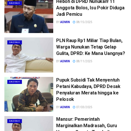
Heboh di DPRD Nunukan! 11
DAERAH
Anggota Bolos, Isu Pokir Diduga
Jadi Pemicu
BY
ADMIN
08/15/2025
PLN Raup Rp1 Miliar Tiap Bulan,
DAERAH
Warga Nunukan Tetap Gelap
Gulita, DPRD: Ke Mana Uangnya?
BY
ADMIN
08/11/2025
Pupuk Subsidi Tak Menyentuh
DAERAH
Petani Kabudaya, DPRD Desak
Penyaluran Merata hingga ke
Pelosok
BY
ADMIN
07/03/2025
Mansur: Pemerintah
DAERAH
Marginalkan Madrasah, Guru