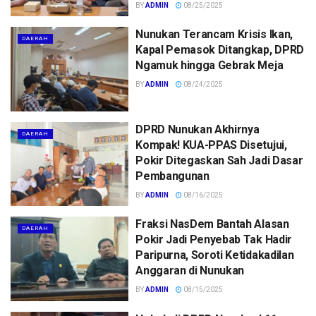
BY
ADMIN
08/25/2025
Nunukan Terancam Krisis Ikan,
DAERAH
Kapal Pemasok Ditangkap, DPRD
Ngamuk hingga Gebrak Meja
BY
ADMIN
08/24/2025
DPRD Nunukan Akhirnya
DAERAH
Kompak! KUA-PPAS Disetujui,
Pokir Ditegaskan Sah Jadi Dasar
Pembangunan
BY
ADMIN
08/16/2025
Fraksi NasDem Bantah Alasan
DAERAH
Pokir Jadi Penyebab Tak Hadir
Paripurna, Soroti Ketidakadilan
Anggaran di Nunukan
BY
ADMIN
08/15/2025