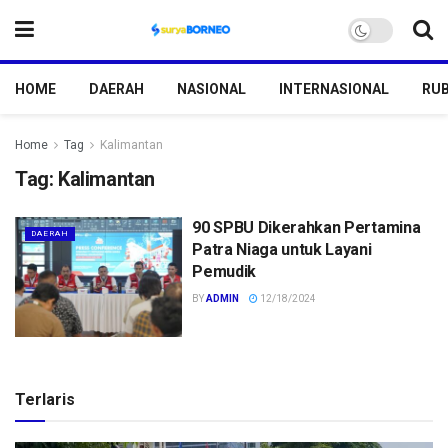
HOME
DAERAH
NASIONAL
INTERNASIONAL
RUB
Home
Tag
Kalimantan
Tag:
Kalimantan
90 SPBU Dikerahkan Pertamina
DAERAH
Patra Niaga untuk Layani
Pemudik
BY
ADMIN
12/18/2024
Terlaris