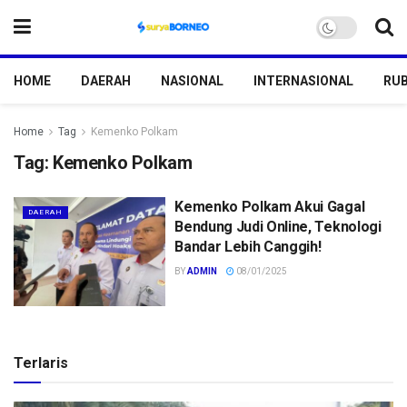
HOME
DAERAH
NASIONAL
INTERNASIONAL
RUB
Home
Tag
Kemenko Polkam
Tag:
Kemenko Polkam
Kemenko Polkam Akui Gagal
DAERAH
Bendung Judi Online, Teknologi
Bandar Lebih Canggih!
BY
ADMIN
08/01/2025
Terlaris