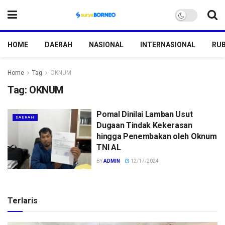
HOME
DAERAH
NASIONAL
INTERNASIONAL
RUB
Home
Tag
OKNUM
Tag:
OKNUM
Pomal Dinilai Lamban Usut
DAERAH
Dugaan Tindak Kekerasan
hingga Penembakan oleh Oknum
TNI AL
BY
ADMIN
12/17/2024
Terlaris