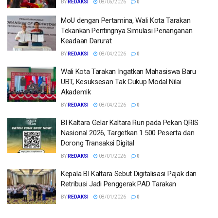
BY
REDAKSI
08/05/2026
0
MoU dengan Pertamina, Wali Kota Tarakan
Tekankan Pentingnya Simulasi Penanganan
Keadaan Darurat
BY
REDAKSI
08/04/2026
0
Wali Kota Tarakan Ingatkan Mahasiswa Baru
UBT, Kesuksesan Tak Cukup Modal Nilai
Akademik
BY
REDAKSI
08/04/2026
0
BI Kaltara Gelar Kaltara Run pada Pekan QRIS
Nasional 2026, Targetkan 1.500 Peserta dan
Dorong Transaksi Digital
BY
REDAKSI
08/01/2026
0
Kepala BI Kaltara Sebut Digitalisasi Pajak dan
Retribusi Jadi Penggerak PAD Tarakan
BY
REDAKSI
08/01/2026
0