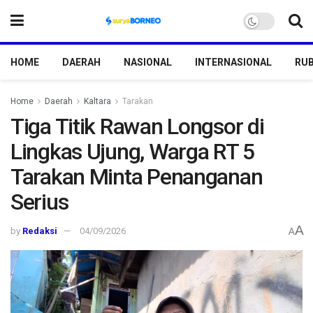
HOME
DAERAH
NASIONAL
INTERNASIONAL
RUB
Home
Daerah
Kaltara
Tarakan
Tiga Titik Rawan Longsor di
Lingkas Ujung, Warga RT 5
Tarakan Minta Penanganan
Serius
A
by
Redaksi
04/09/2026
A