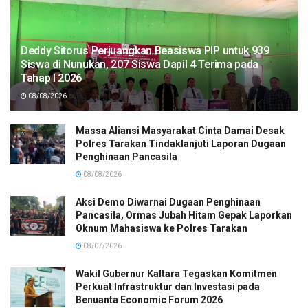
Deddy Sitorus Perjuangkan Beasiswa PIP untuk 939
Siswa di Nunukan, 207 Siswa Dapil 4 Terima pada
Tahap I 2026
08/08/2026
Massa Aliansi Masyarakat Cinta Damai Desak
Polres Tarakan Tindaklanjuti Laporan Dugaan
Penghinaan Pancasila
08/08/2026
Aksi Demo Diwarnai Dugaan Penghinaan
Pancasila, Ormas Jubah Hitam Gepak Laporkan
Oknum Mahasiswa ke Polres Tarakan
08/07/2026
Wakil Gubernur Kaltara Tegaskan Komitmen
Perkuat Infrastruktur dan Investasi pada
Benuanta Economic Forum 2026