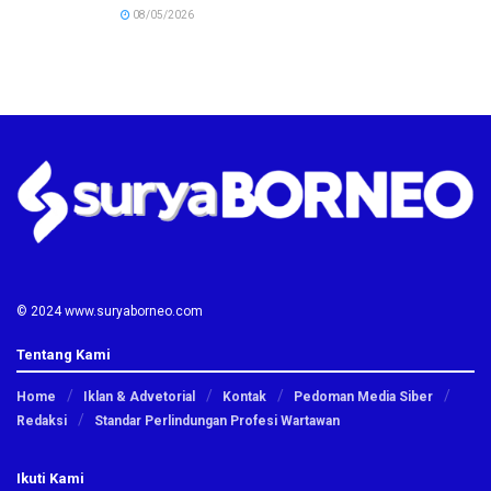
08/05/2026
© 2024 www.suryaborneo.com
Tentang Kami
Home
Iklan & Advetorial
Kontak
Pedoman Media Siber
Redaksi
Standar Perlindungan Profesi Wartawan
Ikuti Kami