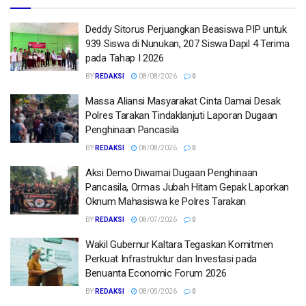
Deddy Sitorus Perjuangkan Beasiswa PIP untuk
939 Siswa di Nunukan, 207 Siswa Dapil 4 Terima
pada Tahap I 2026
BY
REDAKSI
08/08/2026
0
Massa Aliansi Masyarakat Cinta Damai Desak
Polres Tarakan Tindaklanjuti Laporan Dugaan
Penghinaan Pancasila
BY
REDAKSI
08/08/2026
0
Aksi Demo Diwarnai Dugaan Penghinaan
Pancasila, Ormas Jubah Hitam Gepak Laporkan
Oknum Mahasiswa ke Polres Tarakan
BY
REDAKSI
08/07/2026
0
Wakil Gubernur Kaltara Tegaskan Komitmen
Perkuat Infrastruktur dan Investasi pada
Benuanta Economic Forum 2026
BY
REDAKSI
08/05/2026
0