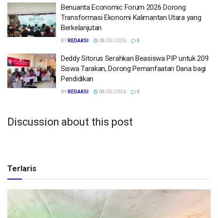
Benuanta Economic Forum 2026 Dorong
Transformasi Ekonomi Kalimantan Utara yang
Berkelanjutan
BY
REDAKSI
08/05/2026
0
Deddy Sitorus Serahkan Beasiswa PIP untuk 209
Siswa Tarakan, Dorong Pemanfaatan Dana bagi
Pendidikan
BY
REDAKSI
08/05/2026
0
Discussion about this post
Terlaris