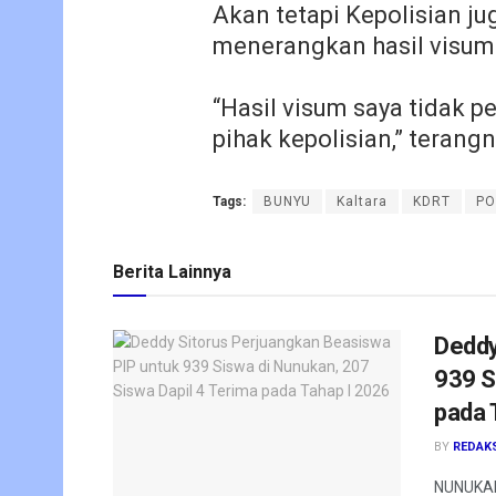
Akan tetapi Kepolisian j
menerangkan hasil visum 
“Hasil visum saya tidak p
pihak kepolisian,” terangn
Tags:
BUNYU
Kaltara
KDRT
PO
Berita Lainnya
Deddy
939 S
pada 
BY
REDAK
NUNUKAN 