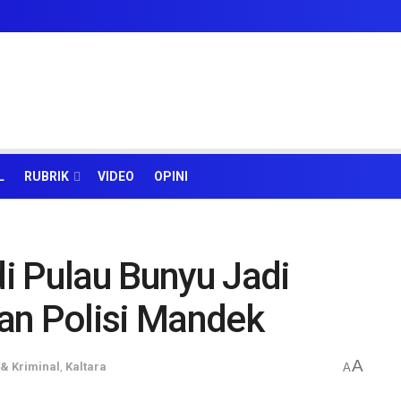
L
RUBRIK
VIDEO
OPINI
i Pulau Bunyu Jadi
an Polisi Mandek
A
& Kriminal
,
Kaltara
A