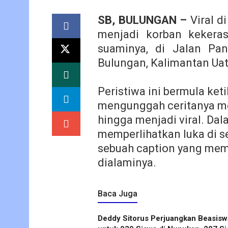
SB, BULUNGAN –
Viral d
menjadi korban kekera
suaminya, di
Jalan Pan
Bulungan, Kalimantan Uat
Peristiwa ini bermula ket
mengunggah ceritanya me
hingga menjadi viral.
Dala
memperlihatkan luka
di s
sebuah caption yang mem
dialaminya.
Baca Juga
Deddy Sitorus Perjuangkan Beasisw