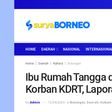
HOME
DAERAH
NASIONAL
INTERNASIONA
Home
Daerah
Kaltara
Bulungan
Ibu Rumah Tangga d
Korban KDRT, Lapor
by
Admin
12/24/2024
in
Bulungan
,
Daerah
,
Hukum 