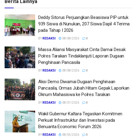
Berita Lainnya
Deddy Sitorus Perjuangkan Beasiswa PIP untuk
939 Siswa di Nunukan, 207 Siswa Dapil 4 Terima
pada Tahap I 2026
BY
REDAKSI
08/08/2026
0
Massa Aliansi Masyarakat Cinta Damai Desak
Polres Tarakan Tindaklanjuti Laporan Dugaan
Penghinaan Pancasila
BY
REDAKSI
08/08/2026
0
Aksi Demo Diwarnai Dugaan Penghinaan
Pancasila, Ormas Jubah Hitam Gepak Laporkan
Oknum Mahasiswa ke Polres Tarakan
BY
REDAKSI
08/07/2026
0
Wakil Gubernur Kaltara Tegaskan Komitmen
Perkuat Infrastruktur dan Investasi pada
Benuanta Economic Forum 2026
BY
REDAKSI
08/05/2026
0