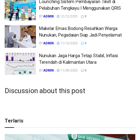
Lounching Sistem Pembayaran Tiket di
Pelabuhan Tengkayu I Menggunakan QRIS
BY
ADMIN
12/12/2025
0
Makelar Emas Bodong Resahkan Warga
Nunukan, Pegadaian Siap Jadi Penyelamat
BY
ADMIN
11/13/2025
0
Nunukan Jaga Harga Tetap Stabil, Inflasi
Terendah di Kalimantan Utara
BY
ADMIN
11/04/2025
0
Discussion about this post
Terlaris