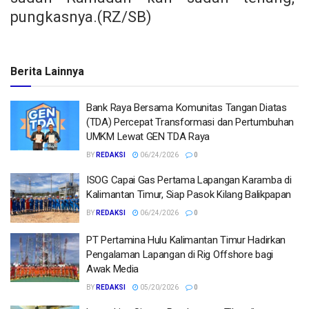
pungkasnya.(RZ/SB)
Berita Lainnya
Bank Raya Bersama Komunitas Tangan Diatas
(TDA) Percepat Transformasi dan Pertumbuhan
UMKM Lewat GEN TDA Raya
BY
REDAKSI
06/24/2026
0
ISOG Capai Gas Pertama Lapangan Karamba di
Kalimantan Timur, Siap Pasok Kilang Balikpapan
BY
REDAKSI
06/24/2026
0
PT Pertamina Hulu Kalimantan Timur Hadirkan
Pengalaman Lapangan di Rig Offshore bagi
Awak Media
BY
REDAKSI
05/20/2026
0