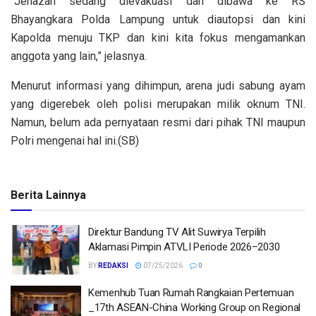
“Jenazah sedang dievakuasi dan dibawa ke RS
Bhayangkara Polda Lampung untuk diautopsi dan kini
Kapolda menuju TKP dan kini kita fokus mengamankan
anggota yang lain,” jelasnya.
Menurut informasi yang dihimpun, arena judi sabung ayam
yang digerebek oleh polisi merupakan milik oknum TNI.
Namun, belum ada pernyataan resmi dari pihak TNI maupun
Polri mengenai hal ini.(SB)
Berita Lainnya
Direktur Bandung TV Alit Suwirya Terpilih
Aklamasi Pimpin ATVLI Periode 2026–2030
BY
REDAKSI
07/25/2026
0
Kemenhub Tuan Rumah Rangkaian Pertemuan
_17th ASEAN-China Working Group on Regional