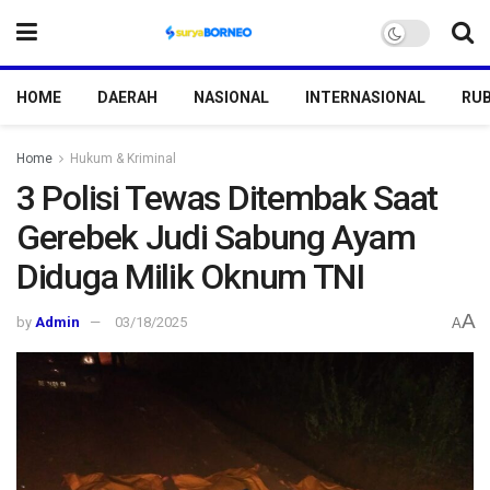
HOME
DAERAH
NASIONAL
INTERNASIONAL
RUB
Home
Hukum & Kriminal
3 Polisi Tewas Ditembak Saat
Gerebek Judi Sabung Ayam
Diduga Milik Oknum TNI
A
by
Admin
03/18/2025
A