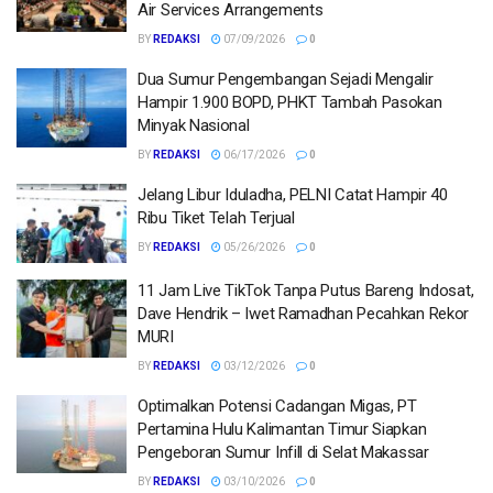
Air Services Arrangements
BY
REDAKSI
07/09/2026
0
Dua Sumur Pengembangan Sejadi Mengalir
Hampir 1.900 BOPD, PHKT Tambah Pasokan
Minyak Nasional
BY
REDAKSI
06/17/2026
0
Jelang Libur Iduladha, PELNI Catat Hampir 40
Ribu Tiket Telah Terjual
BY
REDAKSI
05/26/2026
0
11 Jam Live TikTok Tanpa Putus Bareng Indosat,
Dave Hendrik – Iwet Ramadhan Pecahkan Rekor
MURI
BY
REDAKSI
03/12/2026
0
Optimalkan Potensi Cadangan Migas, PT
Pertamina Hulu Kalimantan Timur Siapkan
Pengeboran Sumur Infill di Selat Makassar
BY
REDAKSI
03/10/2026
0