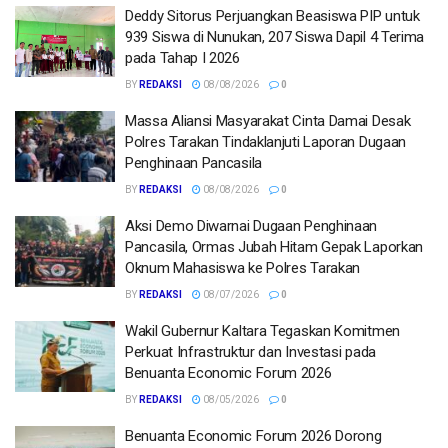
Deddy Sitorus Perjuangkan Beasiswa PIP untuk
939 Siswa di Nunukan, 207 Siswa Dapil 4 Terima
pada Tahap I 2026
BY
REDAKSI
08/08/2026
0
Massa Aliansi Masyarakat Cinta Damai Desak
Polres Tarakan Tindaklanjuti Laporan Dugaan
Penghinaan Pancasila
BY
REDAKSI
08/08/2026
0
Aksi Demo Diwarnai Dugaan Penghinaan
Pancasila, Ormas Jubah Hitam Gepak Laporkan
Oknum Mahasiswa ke Polres Tarakan
BY
REDAKSI
08/07/2026
0
Wakil Gubernur Kaltara Tegaskan Komitmen
Perkuat Infrastruktur dan Investasi pada
Benuanta Economic Forum 2026
BY
REDAKSI
08/05/2026
0
Benuanta Economic Forum 2026 Dorong