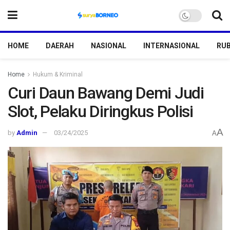
HOME
DAERAH
NASIONAL
INTERNASIONAL
RUB
Home
Hukum & Kriminal
Curi Daun Bawang Demi Judi
Slot, Pelaku Diringkus Polisi
A
by
Admin
03/24/2025
A