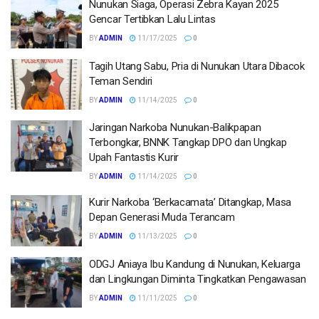
Nunukan Siaga, Operasi Zebra Kayan 2025
Gencar Tertibkan Lalu Lintas
BY
ADMIN
11/17/2025
0
Tagih Utang Sabu, Pria di Nunukan Utara Dibacok
Teman Sendiri
BY
ADMIN
11/14/2025
0
Jaringan Narkoba Nunukan-Balikpapan
Terbongkar, BNNK Tangkap DPO dan Ungkap
Upah Fantastis Kurir
BY
ADMIN
11/14/2025
0
Kurir Narkoba ‘Berkacamata’ Ditangkap, Masa
Depan Generasi Muda Terancam
BY
ADMIN
11/13/2025
0
ODGJ Aniaya Ibu Kandung di Nunukan, Keluarga
dan Lingkungan Diminta Tingkatkan Pengawasan
BY
ADMIN
11/11/2025
0