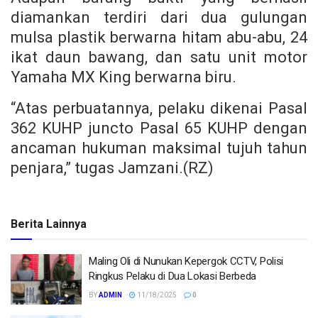
diamankan terdiri dari dua gulungan
mulsa plastik berwarna hitam abu-abu, 24
ikat daun bawang, dan satu unit motor
Yamaha MX King berwarna biru.
“Atas perbuatannya, pelaku dikenai Pasal
362 KUHP juncto Pasal 65 KUHP dengan
ancaman hukuman maksimal tujuh tahun
penjara,” tugas Jamzani.(RZ)
Berita Lainnya
Maling Oli di Nunukan Kepergok CCTV, Polisi
Ringkus Pelaku di Dua Lokasi Berbeda
BY
ADMIN
11/18/2025
0