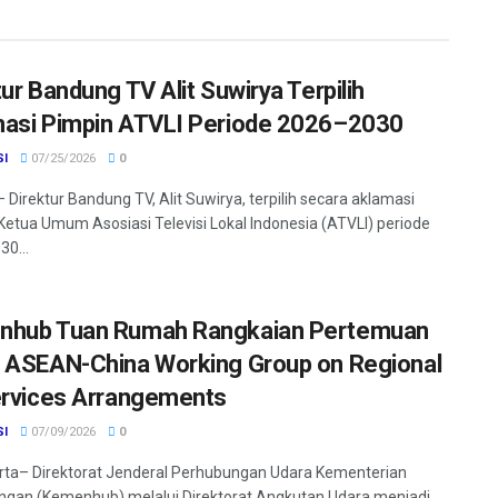
tur Bandung TV Alit Suwirya Terpilih
asi Pimpin ATVLI Periode 2026–2030
SI
07/25/2026
0
 Direktur Bandung TV, Alit Suwirya, terpilih secara aklamasi
Ketua Umum Asosiasi Televisi Lokal Indonesia (ATVLI) periode
0...
nhub Tuan Rumah Rangkaian Pertemuan
 ASEAN-China Working Group on Regional
ervices Arrangements
SI
07/09/2026
0
ta– Direktorat Jenderal Perhubungan Udara Kementerian
gan (Kemenhub) melalui Direktorat Angkutan Udara menjadi