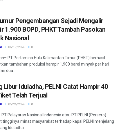
umur Pengembangan Sejadi Mengalir
r 1.900 BOPD, PHKT Tambah Pasokan
k Nasional
SI
06/17/2026
0
an– PT Pertamina Hulu Kalimantan Timur (PHKT) berhasil
kan tambahan produksi hampir 1.900 barel minyak per hari
ri dua...
g Libur Iduladha, PELNI Catat Hampir 40
iket Telah Terjual
SI
05/26/2026
0
 PT Pelayaran Nasional Indonesia atau PT PELNI (Persero)
 tingginya minat masyarakat terhadap kapal PELNI menjelang
jang Iduladha...