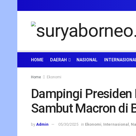
HOME
DAERAH
NASIONAL
INTERNASIONA
Home
Ekonomi
Dampingi Presiden 
Sambut Macron di 
by
Admin
05/30/2025
in
Ekonomi
,
Internasional
,
Na