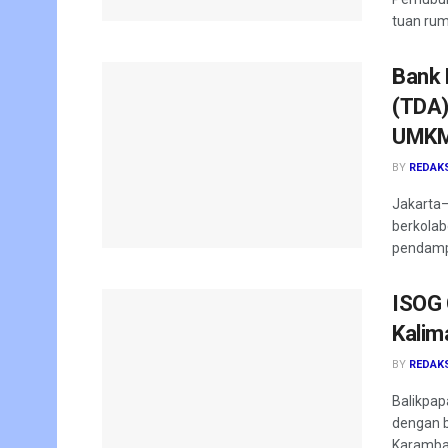
tuan rum
Bank 
(TDA)
UMKM
BY
REDAK
Jakarta–
berkola
pendampi
ISOG 
Kalim
BY
REDAK
Balikpap
dengan b
Karamba.