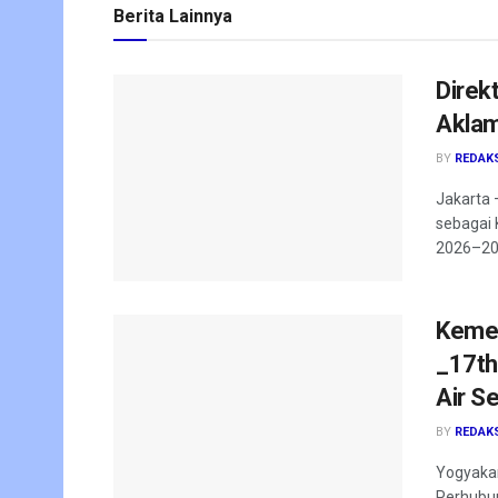
Berita Lainnya
Direk
Aklam
BY
REDAK
Jakarta –
sebagai 
2026–203
Keme
_17th
Air S
BY
REDAK
Yogyakar
Perhubun