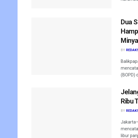
Dua S
Hampi
Minya
BY
REDAK
Balikpap
mencatat
(BOPD) da
Jelan
Ribu T
BY
REDAK
Jakarta–
mencatat
libur pan