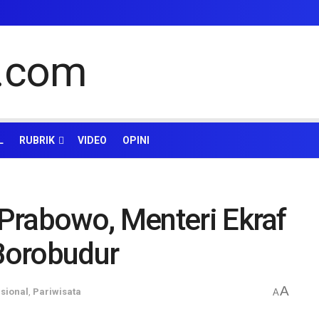
L
RUBRIK
VIDEO
OPINI
Prabowo, Menteri Ekraf
Borobudur
A
sional
,
Pariwisata
A