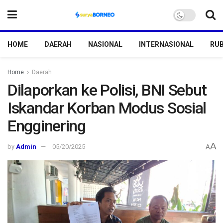
HOME
DAERAH
NASIONAL
INTERNASIONAL
RUB
Home
Daerah
Dilaporkan ke Polisi, BNI Sebut
Iskandar Korban Modus Sosial
Engginering
A
by
Admin
05/20/2025
A