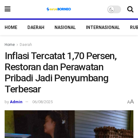
HOME
DAERAH
NASIONAL
INTERNASIONAL
RUB
Home
Daerah
Inflasi Tercatat 1,70 Persen,
Restoran dan Perawatan
Pribadi Jadi Penyumbang
Terbesar
A
by
Admin
06/08/2025
A