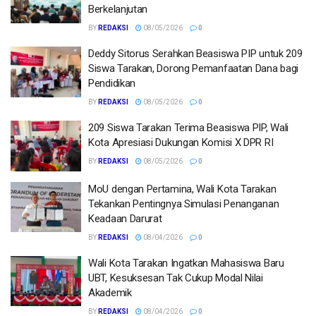
Berkelanjutan
BY
REDAKSI
08/05/2026
0
Deddy Sitorus Serahkan Beasiswa PIP untuk 209
Siswa Tarakan, Dorong Pemanfaatan Dana bagi
Pendidikan
BY
REDAKSI
08/05/2026
0
209 Siswa Tarakan Terima Beasiswa PIP, Wali
Kota Apresiasi Dukungan Komisi X DPR RI
BY
REDAKSI
08/05/2026
0
MoU dengan Pertamina, Wali Kota Tarakan
Tekankan Pentingnya Simulasi Penanganan
Keadaan Darurat
BY
REDAKSI
08/04/2026
0
Wali Kota Tarakan Ingatkan Mahasiswa Baru
UBT, Kesuksesan Tak Cukup Modal Nilai
Akademik
BY
REDAKSI
08/04/2026
0