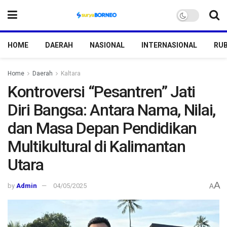
HOME
DAERAH
NASIONAL
INTERNASIONAL
RUB
Home
Daerah
Kaltara
Kontroversi “Pesantren” Jati
Diri Bangsa: Antara Nama, Nilai,
dan Masa Depan Pendidikan
Multikultural di Kalimantan
Utara
A
by
Admin
04/05/2025
A