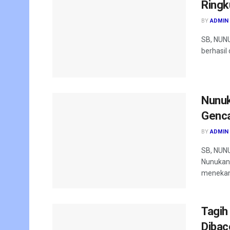
Ringk
BY
ADMIN
SB, NUNU
berhasil
Nunuk
Genca
BY
ADMIN
SB, NUNU
Nunukan,
menekan.
Tagih
Dibac