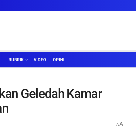
L
RUBRIK
VIDEO
OPINI
rakan Geledah Kamar
an
A
A