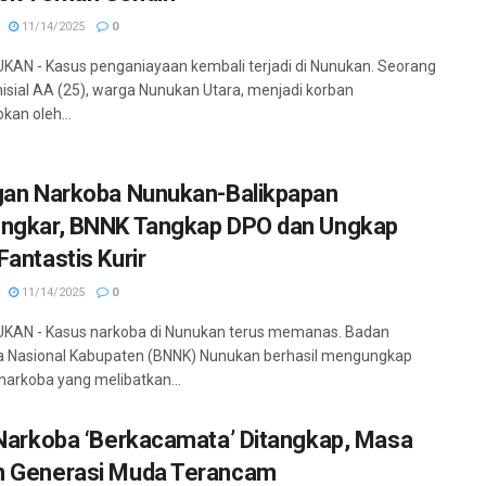
11/14/2025
0
KAN - Kasus penganiayaan kembali terjadi di Nunukan. Seorang
inisial AA (25), warga Nunukan Utara, menjadi korban
an oleh...
gan Narkoba Nunukan-Balikpapan
ngkar, BNNK Tangkap DPO dan Ungkap
Fantastis Kurir
11/14/2025
0
UKAN - Kasus narkoba di Nunukan terus memanas. Badan
a Nasional Kabupaten (BNNK) Nunukan berhasil mengungkap
 narkoba yang melibatkan...
 Narkoba ‘Berkacamata’ Ditangkap, Masa
 Generasi Muda Terancam