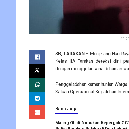
Petuga
SB, TARAKAN –
Menjelang Hari Raya
Kelas IIA Tarakan deteksi dini p
dengan menggelar razia di hunian wa
Penggeladahan kamar hunian Warga 
Satuan Operasional Kepatuhan Intern
Baca Juga
Maling Oli di Nunukan Kepergok CC
Polisi Ringkus Pelaku di Dua Lokasi