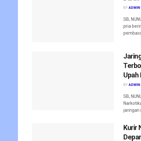
BY
ADMIN
SB, NUNU
pria ber
pembacok
Jarin
Terbo
Upah 
BY
ADMIN
SB, NUN
Narkotik
jaringan
Kurir
Depan