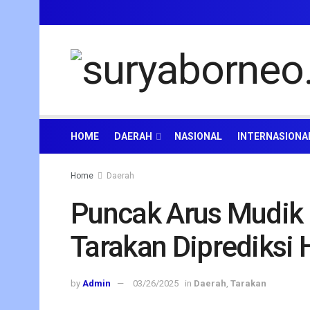
HOME
DAERAH
NASIONAL
INTERNASIONA
Home
Daerah
Puncak Arus Mudik 
Tarakan Diprediksi 
by
Admin
03/26/2025
in
Daerah
,
Tarakan