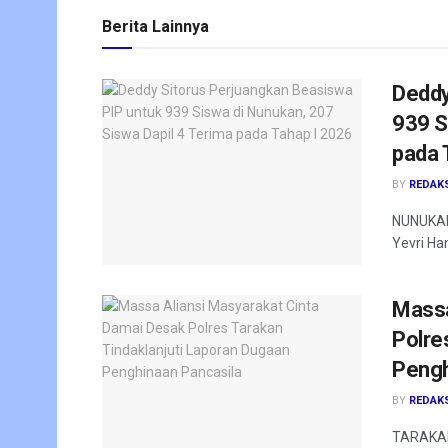
Berita Lainnya
Deddy
939 S
pada 
BY
REDAK
NUNUKAN 
Yevri Ha
Massa
Polre
Pengh
BY
REDAK
TARAKAN