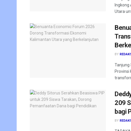
Ingkong 
Utara un
Benua
Trans
Berke
BY
REDAK
Tanjung 
Provinsi
transfor
Deddy
209 S
bagi 
BY
REDAK