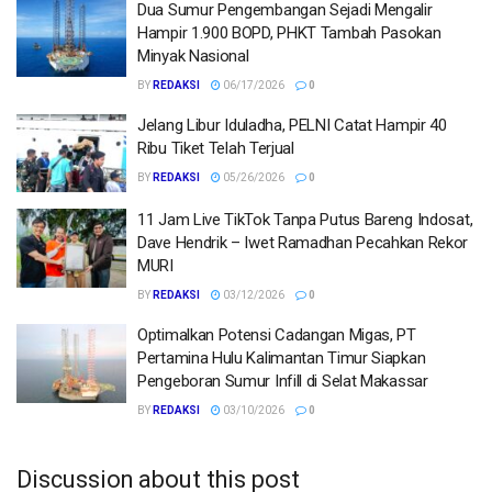
Dua Sumur Pengembangan Sejadi Mengalir
Hampir 1.900 BOPD, PHKT Tambah Pasokan
Minyak Nasional
BY
REDAKSI
06/17/2026
0
Jelang Libur Iduladha, PELNI Catat Hampir 40
Ribu Tiket Telah Terjual
BY
REDAKSI
05/26/2026
0
11 Jam Live TikTok Tanpa Putus Bareng Indosat,
Dave Hendrik – Iwet Ramadhan Pecahkan Rekor
MURI
BY
REDAKSI
03/12/2026
0
Optimalkan Potensi Cadangan Migas, PT
Pertamina Hulu Kalimantan Timur Siapkan
Pengeboran Sumur Infill di Selat Makassar
BY
REDAKSI
03/10/2026
0
Discussion about this post