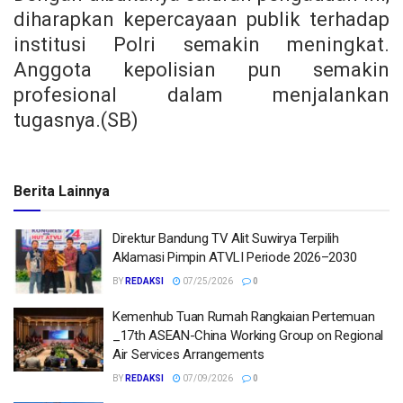
diharapkan kepercayaan publik terhadap
institusi Polri semakin meningkat.
Anggota kepolisian pun semakin
profesional dalam menjalankan
tugasnya.(SB)
Berita Lainnya
Direktur Bandung TV Alit Suwirya Terpilih
Aklamasi Pimpin ATVLI Periode 2026–2030
BY
REDAKSI
07/25/2026
0
Kemenhub Tuan Rumah Rangkaian Pertemuan
_17th ASEAN-China Working Group on Regional
Air Services Arrangements
BY
REDAKSI
07/09/2026
0