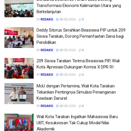
Transformasi Ekonomi Kalimantan Utara yang
Berkelanjutan
BY
REDAKSI
08/05/2026
0
Deddy Sitorus Serahkan Beasiswa PIP untuk 209
Siswa Tarakan, Dorong Pemanfaatan Dana bagi
Pendidikan
BY
REDAKSI
08/05/2026
0
209 Siswa Tarakan Terima Beasiswa PIP, Wali
Kota Apresiasi Dukungan Komisi X DPR RI
BY
REDAKSI
08/05/2026
0
MoU dengan Pertamina, Wali Kota Tarakan
Tekankan Pentingnya Simulasi Penanganan
Keadaan Darurat
BY
REDAKSI
08/04/2026
0
Wali Kota Tarakan Ingatkan Mahasiswa Baru
UBT, Kesuksesan Tak Cukup Modal Nilai
Akademik