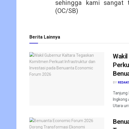
sehingga kami sangat t
(OC/SB)
Berita Lainnya
Wakil
Perku
Benua
BY
REDAK
Tanjung 
Ingkong 
Utara un
Benua