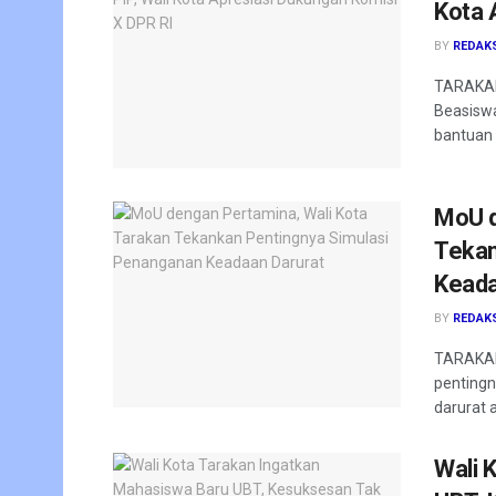
Kota 
BY
REDAK
TARAKAN
Beasiswa
bantuan 
MoU d
Tekan
Keada
BY
REDAK
TARAKAN 
pentingn
darurat a
Wali 