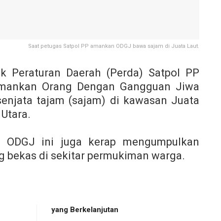
Saat petugas Satpol PP amankan ODGJ bawa sajam di Juata Laut.
 Peraturan Daerah (Perda) Satpol PP
amankan Orang Dengan Gangguan Jiwa
njata tajam (sajam) di kawasan Juata
Utara.
, ODGJ ini juga kerap mengumpulkan
g bekas di sekitar permukiman warga.
yang Berkelanjutan