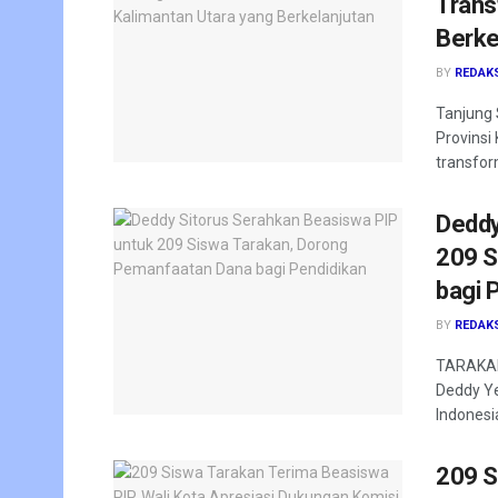
Trans
Berke
BY
REDAK
Tanjung 
Provinsi
transfor
Deddy
209 S
bagi 
BY
REDAK
TARAKAN 
Deddy Ye
Indonesia
209 S