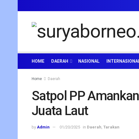
HOME
DAERAH
NASIONAL
INTERNASIONA
Home
Daerah
Satpol PP Amankan
Juata Laut
by
Admin
01/20/2025
in
Daerah
,
Tarakan