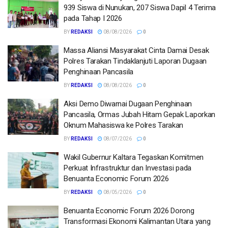
939 Siswa di Nunukan, 207 Siswa Dapil 4 Terima
pada Tahap I 2026
BY
REDAKSI
08/08/2026
0
Massa Aliansi Masyarakat Cinta Damai Desak
Polres Tarakan Tindaklanjuti Laporan Dugaan
Penghinaan Pancasila
BY
REDAKSI
08/08/2026
0
Aksi Demo Diwarnai Dugaan Penghinaan
Pancasila, Ormas Jubah Hitam Gepak Laporkan
Oknum Mahasiswa ke Polres Tarakan
BY
REDAKSI
08/07/2026
0
Wakil Gubernur Kaltara Tegaskan Komitmen
Perkuat Infrastruktur dan Investasi pada
Benuanta Economic Forum 2026
BY
REDAKSI
08/05/2026
0
Benuanta Economic Forum 2026 Dorong
Transformasi Ekonomi Kalimantan Utara yang