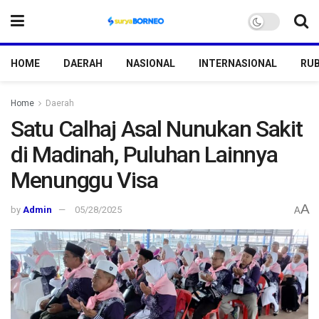
HOME
DAERAH
NASIONAL
INTERNASIONAL
RUB
Home
Daerah
Satu Calhaj Asal Nunukan Sakit
di Madinah, Puluhan Lainnya
Menunggu Visa
A
by
Admin
05/28/2025
A