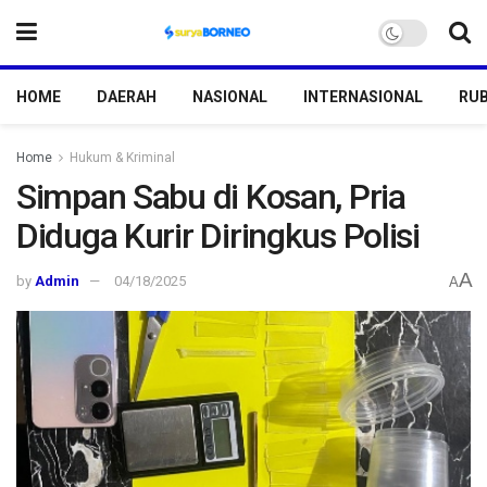
HOME
DAERAH
NASIONAL
INTERNASIONAL
RUB
Home
Hukum & Kriminal
Simpan Sabu di Kosan, Pria
Diduga Kurir Diringkus Polisi
A
by
Admin
04/18/2025
A