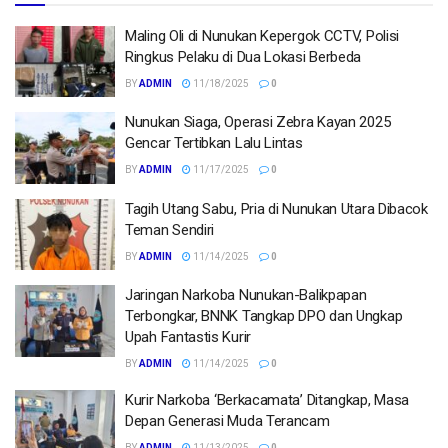
Maling Oli di Nunukan Kepergok CCTV, Polisi
Ringkus Pelaku di Dua Lokasi Berbeda
BY
ADMIN
11/18/2025
0
Nunukan Siaga, Operasi Zebra Kayan 2025
Gencar Tertibkan Lalu Lintas
BY
ADMIN
11/17/2025
0
Tagih Utang Sabu, Pria di Nunukan Utara Dibacok
Teman Sendiri
BY
ADMIN
11/14/2025
0
Jaringan Narkoba Nunukan-Balikpapan
Terbongkar, BNNK Tangkap DPO dan Ungkap
Upah Fantastis Kurir
BY
ADMIN
11/14/2025
0
Kurir Narkoba ‘Berkacamata’ Ditangkap, Masa
Depan Generasi Muda Terancam
BY
ADMIN
11/13/2025
0