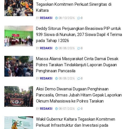
Tegaskan Komitmen Perkuat Sinergitas di
Kaltara
BY
REDAKSI
08/10/2026
0
Deddy Sitorus Perjuangkan Beasiswa PIP untuk
939 Siswa di Nunukan, 207 Siswa Dapil 4 Terima
pada Tahap I 2026
BY
REDAKSI
08/08/2026
0
Massa Aliansi Masyarakat Cinta Damai Desak
Polres Tarakan Tindaklanjuti Laporan Dugaan
Penghinaan Pancasila
BY
REDAKSI
08/08/2026
0
Aksi Demo Diwarnai Dugaan Penghinaan
Pancasila, Ormas Jubah Hitam Gepak Laporkan
Oknum Mahasiswa ke Polres Tarakan
BY
REDAKSI
08/07/2026
0
Wakil Gubernur Kaltara Tegaskan Komitmen
Perkuat Infrastruktur dan Investasi pada