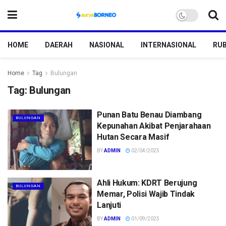
HOME
DAERAH
NASIONAL
INTERNASIONAL
RUB
Home
Tag
Bulungan
Tag:
Bulungan
Punan Batu Benau Diambang
BULUNGAN
Kepunahan Akibat Penjarahaan
Hutan Secara Masif
BY
ADMIN
02/04/2025
Ahli Hukum: KDRT Berujung
BULUNGAN
Memar, Polisi Wajib Tindak
Lanjuti
BY
ADMIN
01/09/2025