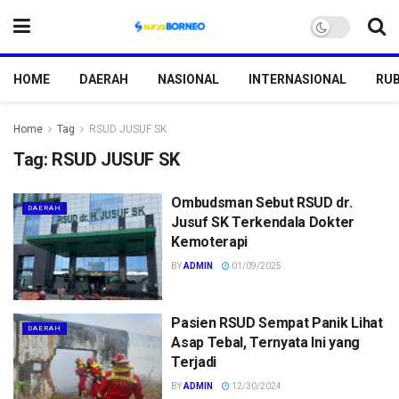
HOME
DAERAH
NASIONAL
INTERNASIONAL
RUB
Home
Tag
RSUD JUSUF SK
Tag:
RSUD JUSUF SK
Ombudsman Sebut RSUD dr.
DAERAH
Jusuf SK Terkendala Dokter
Kemoterapi
BY
ADMIN
01/09/2025
Pasien RSUD Sempat Panik Lihat
DAERAH
Asap Tebal, Ternyata Ini yang
Terjadi
BY
ADMIN
12/30/2024