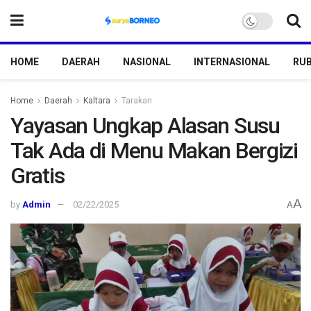
HOME
DAERAH
NASIONAL
INTERNASIONAL
RUB
Home
Daerah
Kaltara
Tarakan
Yayasan Ungkap Alasan Susu
Tak Ada di Menu Makan Bergizi
Gratis
A
by
Admin
02/22/2025
A