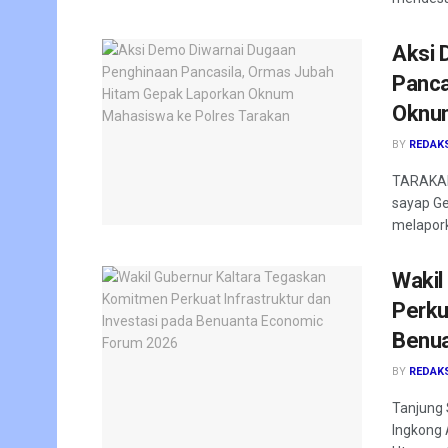
Aksi 
Panca
Oknum
BY
REDAK
TARAKAN
sayap Ge
melapork
Wakil
Perku
Benua
BY
REDAK
Tanjung 
Ingkong 