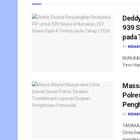
Deddy
939 S
pada 
BY
REDAK
NUNUKAN 
Yevri Ha
Massa
Polre
Pengh
BY
REDAK
TARAKAN
Cinta Da
mendesak