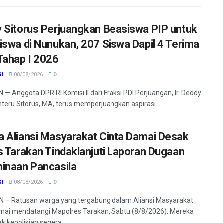
 Sitorus Perjuangkan Beasiswa PIP untuk
iswa di Nunukan, 207 Siswa Dapil 4 Terima
Tahap I 2026
SI
08/08/2026
0
— Anggota DPR RI Komisi II dari Fraksi PDI Perjuangan, Ir. Deddy
nteru Sitorus, MA, terus memperjuangkan aspirasi...
 Aliansi Masyarakat Cinta Damai Desak
s Tarakan Tindaklanjuti Laporan Dugaan
inaan Pancasila
SI
08/08/2026
0
 – Ratusan warga yang tergabung dalam Aliansi Masyarakat
mai mendatangi Mapolres Tarakan, Sabtu (8/8/2026). Mereka
 kepolisian segera...