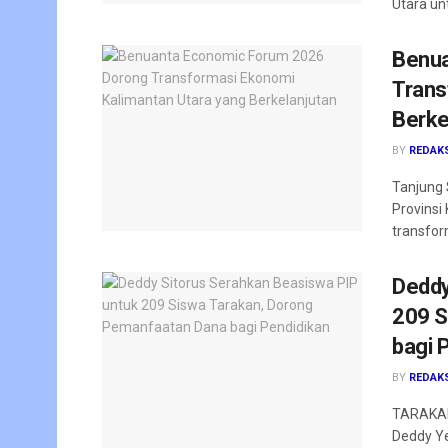
Utara un
Benua
Trans
Berke
BY
REDAK
Tanjung 
Provinsi
transfor
Deddy
209 S
bagi 
BY
REDAK
TARAKAN 
Deddy Ye