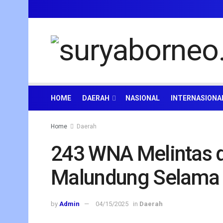
HOME
DAERAH
NASIONAL
INTERNASIONA
Home
Daerah
243 WNA Melintas d
Malundung Selama 
by
Admin
04/15/2025
in
Daerah