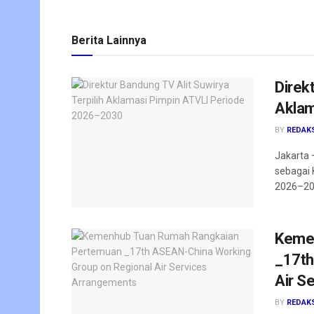
Berita Lainnya
Direk
Aklam
BY
REDAK
Jakarta –
sebagai 
2026–203
Keme
_17th
Air S
BY
REDAK