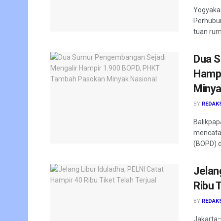
Yogyakar
Perhubun
tuan rum
Dua S
Hampi
Minya
BY
REDAK
Balikpap
mencatat
(BOPD) da
Jelan
Ribu T
BY
REDAK
Jakarta–