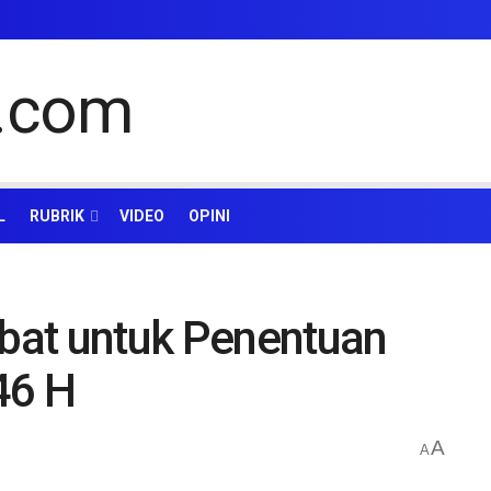
L
RUBRIK
VIDEO
OPINI
sbat untuk Penentuan
46 H
A
A