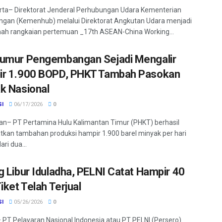
ta– Direktorat Jenderal Perhubungan Udara Kementerian
gan (Kemenhub) melalui Direktorat Angkutan Udara menjadi
ah rangkaian pertemuan _17th ASEAN-China Working...
umur Pengembangan Sejadi Mengalir
r 1.900 BOPD, PHKT Tambah Pasokan
k Nasional
SI
06/17/2026
0
an– PT Pertamina Hulu Kalimantan Timur (PHKT) berhasil
kan tambahan produksi hampir 1.900 barel minyak per hari
ri dua...
g Libur Iduladha, PELNI Catat Hampir 40
iket Telah Terjual
SI
05/26/2026
0
 PT Pelayaran Nasional Indonesia atau PT PELNI (Persero)