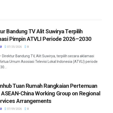
tur Bandung TV Alit Suwirya Terpilih
asi Pimpin ATVLI Periode 2026–2030
SI
07/25/2026
0
 Direktur Bandung TV, Alit Suwirya, terpilih secara aklamasi
Ketua Umum Asosiasi Televisi Lokal Indonesia (ATVLI) periode
0...
nhub Tuan Rumah Rangkaian Pertemuan
 ASEAN-China Working Group on Regional
ervices Arrangements
SI
07/09/2026
0