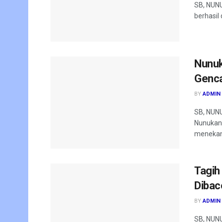
SB, NUNU
berhasil
Nunuk
Genca
BY
ADMIN
SB, NUNU
Nunukan,
menekan.
Tagih
Dibac
BY
ADMIN
SB, NUNU