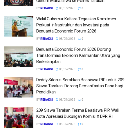
Oknum Mahasiswa ke Polres Tarakan
BY
REDAKSI
08/07/2026
0
Wakil Gubernur Kaltara Tegaskan Komitmen
Perkuat Infrastruktur dan Investasi pada
Benuanta Economic Forum 2026
BY
REDAKSI
08/05/2026
0
Benuanta Economic Forum 2026 Dorong
Transformasi Ekonomi Kalimantan Utara yang
Berkelanjutan
BY
REDAKSI
08/05/2026
0
Deddy Sitorus Serahkan Beasiswa PIP untuk 209
Siswa Tarakan, Dorong Pemanfaatan Dana bagi
Pendidikan
BY
REDAKSI
08/05/2026
0
209 Siswa Tarakan Terima Beasiswa PIP, Wali
Kota Apresiasi Dukungan Komisi X DPR RI
BY
REDAKSI
08/05/2026
0