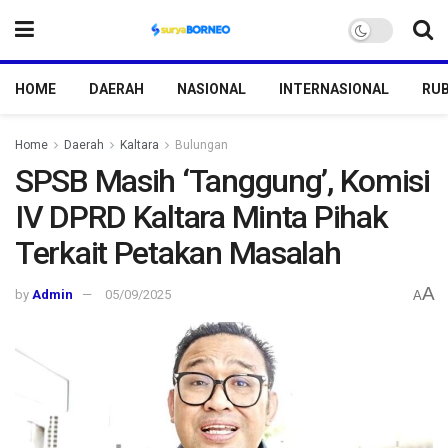
HOME
DAERAH
NASIONAL
INTERNASIONAL
RUB
Home
Daerah
Kaltara
Bulungan
SPSB Masih ‘Tanggung’, Komisi
IV DPRD Kaltara Minta Pihak
Terkait Petakan Masalah
A
by
Admin
05/09/2025
A