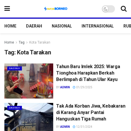
HOME
DAERAH
NASIONAL
INTERNASIONAL
RUB
Home
Tag
Kota Tarakan
Tag:
Kota Tarakan
Tahun Baru Imlek 2025: Warga
DAERAH
Tionghoa Harapkan Berkah
Berlimpah di Tahun Ular Kayu
BY
ADMIN
01/29/2025
Tak Ada Korban Jiwa, Kebakaran
DAERAH
di Karang Anyar Pantai
Hanguskan Tiga Rumah
BY
ADMIN
12/31/2024