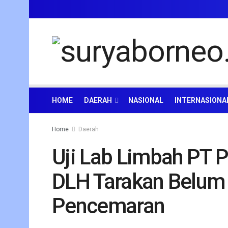
HOME
DAERAH
NASIONAL
INTERNASIONA
Home
Daerah
Uji Lab Limbah PT P
DLH Tarakan Belum
Pencemaran