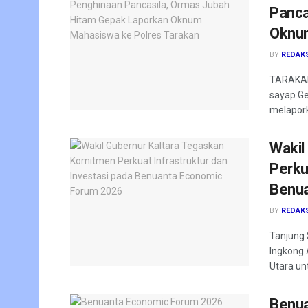
Panca
Oknum
BY
REDAK
TARAKAN
sayap Ge
melapork
Wakil
Perku
Benua
BY
REDAK
Tanjung 
Ingkong 
Utara un
Benua