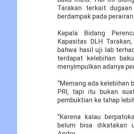
Tarakan terkait dugaa
berdampak pada perairan 
Kepala Bidang Perenc
Kapasitas DLH Tarakan
bahwa
hasil uji lab ter
terdapat kelebihan bak
menyimpulkan adanya pe
“Memang ada kelebihan ba
PRI, tapi itu bukan su
pembuktian ke tahap lebih 
“Karena kalau berpato
belum bisa dikatakan 
Andry.