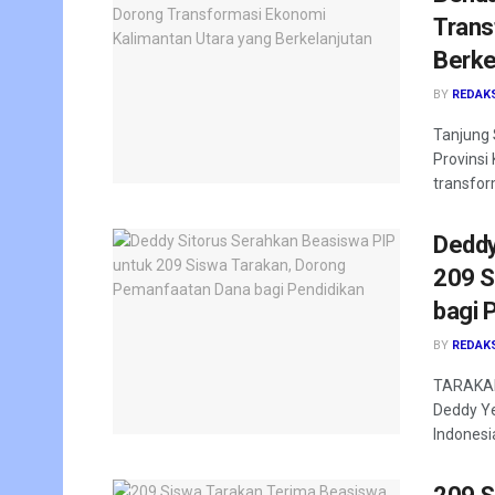
Trans
Berke
BY
REDAK
Tanjung 
Provinsi
transfor
Deddy
209 S
bagi 
BY
REDAK
TARAKAN 
Deddy Ye
Indonesia