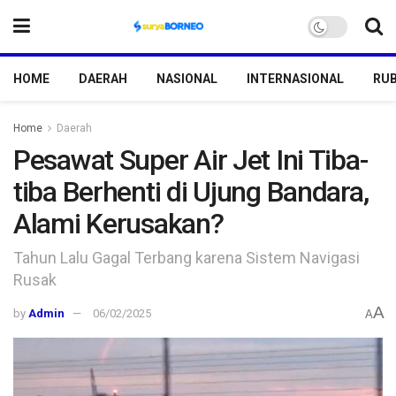
HOME
DAERAH
NASIONAL
INTERNASIONAL
RUB
Home
Daerah
Pesawat Super Air Jet Ini Tiba-
tiba Berhenti di Ujung Bandara,
Alami Kerusakan?
Tahun Lalu Gagal Terbang karena Sistem Navigasi
Rusak
A
by
Admin
06/02/2025
A