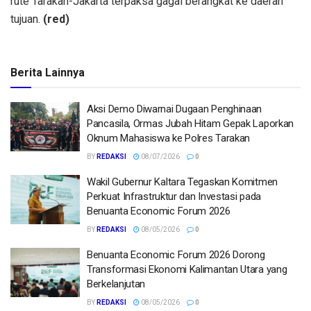
rute Tarakan-Jakarta terpaksa gagal berangkat ke daerah
tujuan.
(red)
Berita Lainnya
Aksi Demo Diwarnai Dugaan Penghinaan
Pancasila, Ormas Jubah Hitam Gepak Laporkan
Oknum Mahasiswa ke Polres Tarakan
BY
REDAKSI
08/07/2026
0
Wakil Gubernur Kaltara Tegaskan Komitmen
Perkuat Infrastruktur dan Investasi pada
Benuanta Economic Forum 2026
BY
REDAKSI
08/05/2026
0
Benuanta Economic Forum 2026 Dorong
Transformasi Ekonomi Kalimantan Utara yang
Berkelanjutan
BY
REDAKSI
08/05/2026
0