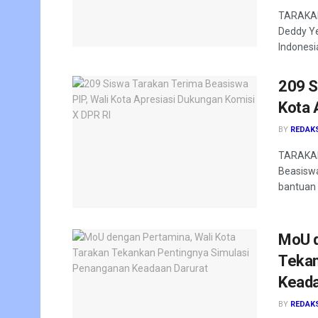
TARAKAN 
Deddy Ye
Indonesia
209 S
Kota 
BY
REDAK
TARAKAN
Beasiswa
bantuan 
MoU d
Tekan
Keada
BY
REDAK