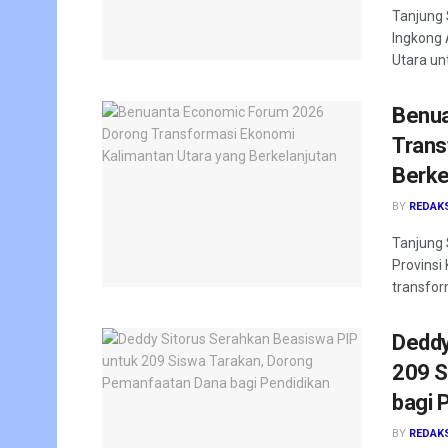
Tanjung 
Ingkong 
Utara un
Benua
Trans
Berke
BY
REDAK
Tanjung 
Provinsi
transfor
Deddy
209 S
bagi 
BY
REDAK