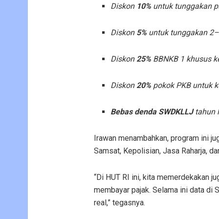
Diskon
10%
untuk tunggakan pa
Diskon
5%
untuk tunggakan 2–
Diskon
25%
BBNKB 1 khusus ke
Diskon
20%
pokok PKB untuk k
Bebas denda SWDKLLJ
tahun 
Irawan menambahkan, program ini ju
Samsat, Kepolisian, Jasa Raharja, d
“Di HUT RI ini, kita memerdekakan j
membayar pajak. Selama ini data di S
real,” tegasnya.