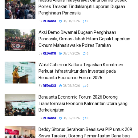
Polres Tarakan Tindaklanjuti Laporan Dugaan
Penghinaan Pancasila
BY
REDAKSI
08/08/2026
0
Aksi Demo Diwarnai Dugaan Penghinaan
Pancasila, Ormas Jubah Hitam Gepak Laporkan
Oknum Mahasiswa ke Polres Tarakan
BY
REDAKSI
08/07/2026
0
Wakil Gubernur Kaltara Tegaskan Komitmen
Perkuat Infrastruktur dan Investasi pada
Benuanta Economic Forum 2026
BY
REDAKSI
08/05/2026
0
Benuanta Economic Forum 2026 Dorong
Transformasi Ekonomi Kalimantan Utara yang
Berkelanjutan
BY
REDAKSI
08/05/2026
0
Deddy Sitorus Serahkan Beasiswa PIP untuk 209
Siswa Tarakan, Dorong Pemanfaatan Dana bagi