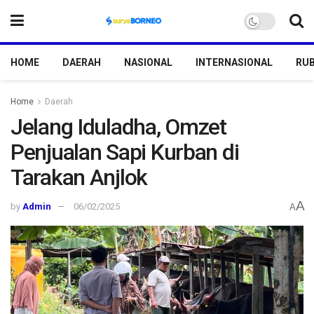
HOME
DAERAH
NASIONAL
INTERNASIONAL
RUB
Home
Daerah
Jelang Iduladha, Omzet
Penjualan Sapi Kurban di
Tarakan Anjlok
A
by
Admin
06/02/2025
A