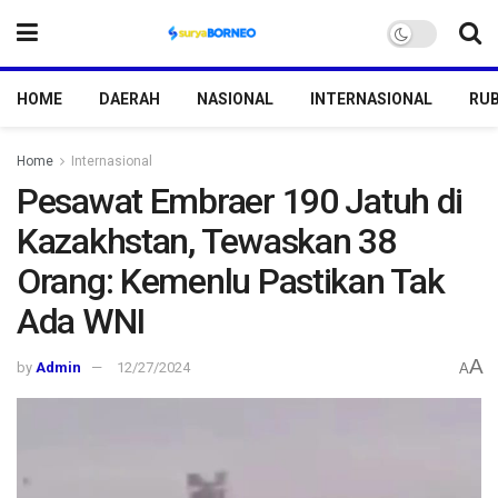
HOME
DAERAH
NASIONAL
INTERNASIONAL
RUB
Home
Internasional
Pesawat Embraer 190 Jatuh di
Kazakhstan, Tewaskan 38
Orang: Kemenlu Pastikan Tak
Ada WNI
A
by
Admin
12/27/2024
A