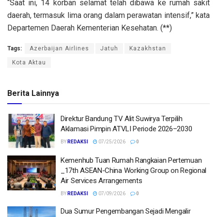
“Saat ini, 14 korban selamat telah dibawa ke rumah sakit
daerah, termasuk lima orang dalam perawatan intensif,” kata
Departemen Daerah Kementerian Kesehatan. (**)
Tags:
Azerbaijan Airlines
Jatuh
Kazakhstan
Kota Aktau
Berita Lainnya
Direktur Bandung TV Alit Suwirya Terpilih
Aklamasi Pimpin ATVLI Periode 2026–2030
BY
REDAKSI
07/25/2026
0
Kemenhub Tuan Rumah Rangkaian Pertemuan
_17th ASEAN-China Working Group on Regional
Air Services Arrangements
BY
REDAKSI
07/09/2026
0
Dua Sumur Pengembangan Sejadi Mengalir