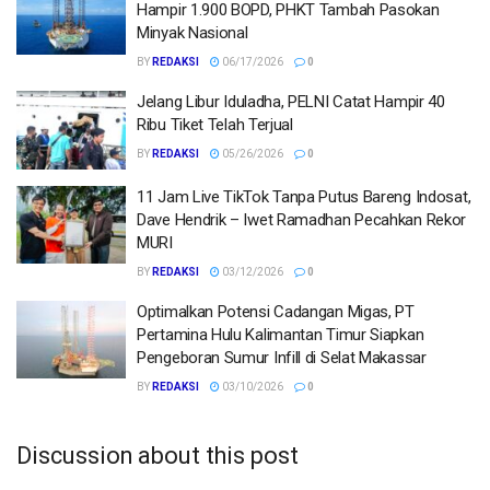
Hampir 1.900 BOPD, PHKT Tambah Pasokan
Minyak Nasional
BY
REDAKSI
06/17/2026
0
Jelang Libur Iduladha, PELNI Catat Hampir 40
Ribu Tiket Telah Terjual
BY
REDAKSI
05/26/2026
0
11 Jam Live TikTok Tanpa Putus Bareng Indosat,
Dave Hendrik – Iwet Ramadhan Pecahkan Rekor
MURI
BY
REDAKSI
03/12/2026
0
Optimalkan Potensi Cadangan Migas, PT
Pertamina Hulu Kalimantan Timur Siapkan
Pengeboran Sumur Infill di Selat Makassar
BY
REDAKSI
03/10/2026
0
Discussion about this post